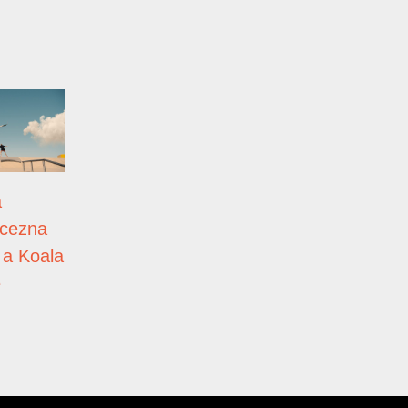
á
ncezna
 a Koala
ě