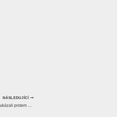
NÁSLEDUJÍCÍ
Vítězové Berlinale ukázali prstem na Evropu