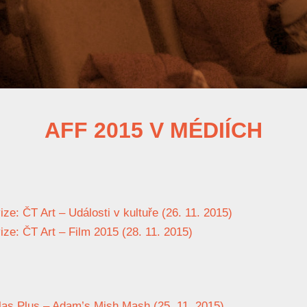
AFF 2015 V MÉDIÍCH
ze: ČT Art – Události v kultuře (26. 11. 2015)
ize: ČT Art – Film 2015 (28. 11. 2015)
as Plus – Adam’s Mish Mash (25. 11. 2015)