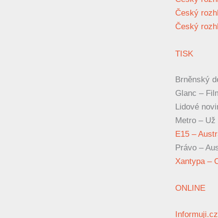
Český rozhl
Český rozhl
TISK
Brněnský de
Glanc – Fil
Lidové novi
Metro – Už o
E15 – Austr
Právo – Aust
Xantypa – C
ONLINE
Informuji.cz