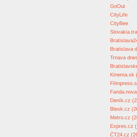
GoOut
CityLife
CityBee
Slovakia.tr
Bratislava2
Bratislava 
Trnava dnes
Bratislavsk
Kinema.sk (
Filmpress.s
Fanda.nova.
Deník.cz (2
Blesk.cz (2
Metro.cz (2
Expres.cz (
ČT24.cz (26