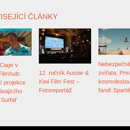
ISEJÍCÍ ČLÁNKY
Nebezpečn
 Cage v
zvířata, Pri
12. ročník Aussie &
Filmhub:
kosmolesba
Kiwi Film Fest –
í projekce
fandí Spart
Fotoreportáž
ásajícího
 Surfař