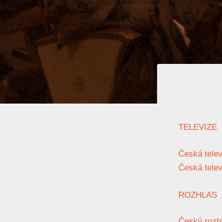
TELEVIZE
Česká televi
Česká telev
ROZHLAS
Český rozhl