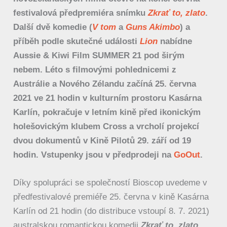
festivalová předpremiéra snímku
Zkrať to, zlato
.
Další dvě komedie (
V tom
a
Guns Akimbo
) a
příběh podle skutečné události
Lion
nabídne
Aussie & Kiwi Film SUMMER 21 pod širým
nebem. Léto s filmovými pohlednicemi z
Austrálie a Nového Zélandu začíná 25. června
2021 ve 21 hodin v kulturním prostoru Kasárna
Karlín, pokračuje v letním kině před ikonickým
holešovickým klubem Cross a vrcholí projekcí
dvou dokumentů v Kině Pilotů 29. září od 19
hodin. Vstupenky jsou v předprodeji na
GoOut
.
Díky spolupráci se společností Bioscop uvedeme v
předfestivalové premiéře 25. června v kině Kasárna
Karlín od 21 hodin (do distribuce vstoupí 8. 7. 2021)
australskou romantickou komedii
Zkrať to, zlato
.