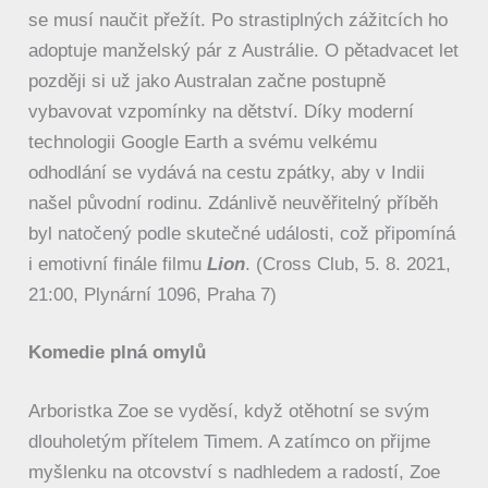
se musí naučit přežít. Po strastiplných zážitcích ho
adoptuje manželský pár z Austrálie. O pětadvacet let
později si už jako Australan začne postupně
vybavovat vzpomínky na dětství. Díky moderní
technologii Google Earth a svému velkému
odhodlání se vydává na cestu zpátky, aby v Indii
našel původní rodinu. Zdánlivě neuvěřitelný příběh
byl natočený podle skutečné události, což připomíná
i emotivní finále filmu
Lion
. (Cross Club, 5. 8. 2021,
21:00, Plynární 1096, Praha 7)
Komedie plná omylů
Arboristka Zoe se vyděsí, když otěhotní se svým
dlouholetým přítelem Timem. A zatímco on přijme
myšlenku na otcovství s nadhledem a radostí, Zoe