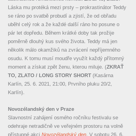
Láska mu protéká mezi prsty – prokrastinátor Teddy
se ráno po svatbě probudí a zjistí, že od obřadu
uběhl celý rok a že každé další ráno ho posune o
pár let dopředu. Během krátké doby tak prožije
poměrně dlouhý kus svého života. Teddy má jen
několik málo okamžiků na zvrácení nepříjemného
osudu. K tomu musí moudře využít každý přítomný
moment a získat zpět ženu, kterou miluje. (
ZKRAŤ
TO, ZLATO / LONG STORY SHORT
(Kasárna
Karlín, 25. 6. 2021, 21:00, Prvního pluku 20/2,
Karlín).
Novozélandský den v Praze
Slavnostní zahájení osmého ročníku festivalu se
odehraje netradičně ve veřejném prostoru na volně
přístupné akci
Novozélandský den
. V sobotu 26. 6.