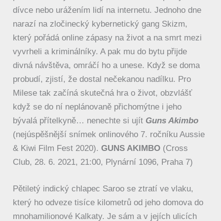
dívce nebo urážením lidí na internetu. Jednoho dne
narazí na zločinecký kybernetický gang Skizm,
který pořádá online zápasy na život a na smrt mezi
vyvrheli a kriminálníky. A pak mu do bytu přijde
divná návštěva, omráčí ho a unese. Když se doma
probudí, zjistí, že dostal nečekanou nadílku. Pro
Milese tak začíná skutečná hra o život, obzvlášť
když se do ní neplánovaně přichomýtne i jeho
bývalá přítelkyně… nenechte si ujít
Guns Akimbo
(nejúspěšnější snímek onlinového 7. ročníku Aussie
& Kiwi Film Fest 2020).
GUNS AKIMBO
(Cross
Club, 28. 6. 2021, 21:00, Plynární 1096, Praha 7)
Pětiletý indický chlapec Saroo se ztratí ve vlaku,
který ho odveze tisíce kilometrů od jeho domova do
mnohamilionové Kalkaty. Je sám a v jejích ulicích