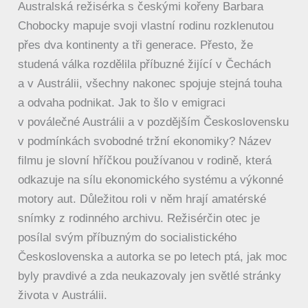
Australská režisérka s českými kořeny Barbara
Chobocky mapuje svoji vlastní rodinu rozklenutou
přes dva kontinenty a tři generace. Přesto, že
studená válka rozdělila příbuzné žijící v Čechách
a v Austrálii, všechny nakonec spojuje stejná touha
a odvaha podnikat. Jak to šlo v emigraci
v poválečné Austrálii a v pozdějším Československu
v podmínkách svobodné tržní ekonomiky? Název
filmu je slovní hříčkou používanou v rodině, která
odkazuje na sílu ekonomického systému a výkonné
motory aut. Důležitou roli v něm hrají amatérské
snímky z rodinného archivu. Režisérčin otec je
posílal svým příbuzným do socialistického
Československa a autorka se po letech ptá, jak moc
byly pravdivé a zda neukazovaly jen světlé stránky
života v Austrálii.