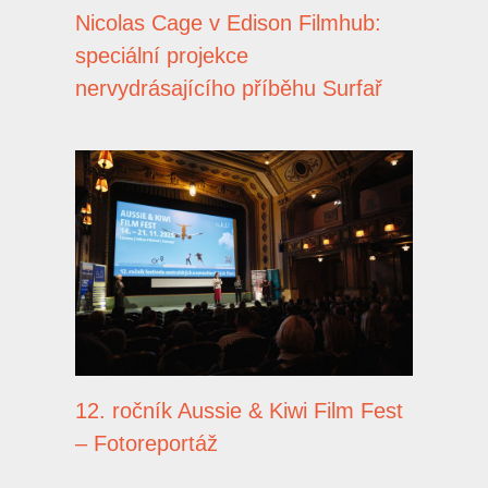
Nicolas Cage v Edison Filmhub:
speciální projekce
nervydrásajícího příběhu Surfař
12. ročník Aussie & Kiwi Film Fest
– Fotoreportáž