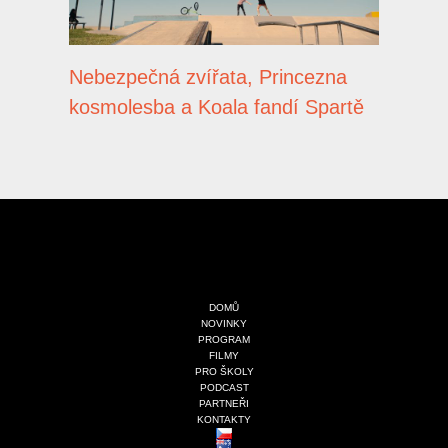
Nebezpečná zvířata, Princezna
kosmolesba a Koala fandí Spartě
DOMŮ
NOVINKY
PROGRAM
FILMY
PRO ŠKOLY
PODCAST
PARTNEŘI
KONTAKTY